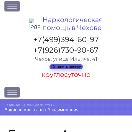
О клинике
Наркологическая
помощь в Чехове
Акции
Вакансии
+7(499)394-60-97
Лицензии
+7(926)730-90-67
Статьи
Чехов, улица Ильича, 41
Контакты
Оставить заявку
круглосуточно
Услуги и стоимость
Главная
•
Cпециалисты
•
Бакинов Александр Владимирович
Отзывы
Вопрос-ответ