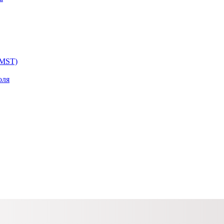
 MST)
оля