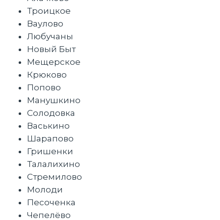
Троицкое
Ваулово
Любучаны
Новый Быт
Мещерское
Крюково
Попово
Манушкино
Солодовка
Васькино
Шарапово
Гришенки
Талалихино
Стремилово
Молоди
Песоченка
Чепелёво