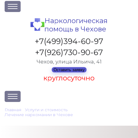
О клинике
Наркологическая
помощь в Чехове
Акции
Вакансии
+7(499)394-60-97
Лицензии
+7(926)730-90-67
Статьи
Чехов, улица Ильича, 41
Контакты
Оставить заявку
круглосуточно
Услуги и стоимость
Главная
•
Услуги и стоимость
•
Лечение наркомании в Чехове
•
Отзывы
Анонимное лечение наркомании
Вопрос-ответ