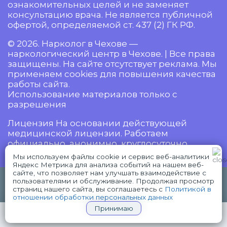
ознакомительных целей и не заменяет
консультацию врача. Не является публичной
офертой, определяемой ст. 437 (2) ГК РФ.
© 2026. Нарколог в Чехове —
наркологический центр в Чехове. | Все права
защищены. На сайте отсутствует реклама. Мы
применяем cookies для повышения качества
работы сайта.
Использование материалов только с
разрешения
Лицензия На основании действующей
медицинской лицензии. Работаем
официально, анонимно, круглосуточно.
Мы используем файлы cookie и сервис веб-аналитики
Яндекс Метрика для анализа событий на нашем веб-
сайте, что позволяет нам улучшать взаимодействие с
18+ Имеются противопоказания,
пользователями и обслуживание. Продолжая просмотр
WhatsApp
Telegram
проконсультируйтесь с врачом.
страниц нашего сайта, вы соглашаетесь с
Политикой в
отношении обработки персональных данных
Принимаю
+7(926)730-90-67
СРОЧНЫЙ ВЫЗОВ НАРКОЛОГА