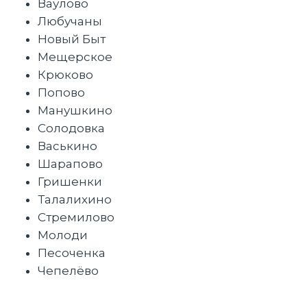
Ваулово
Любучаны
Новый Быт
Мещерское
Крюково
Попово
Манушкино
Солодовка
Васькино
Шарапово
Гришенки
Талалихино
Стремилово
Молоди
Песоченка
Чепелёво