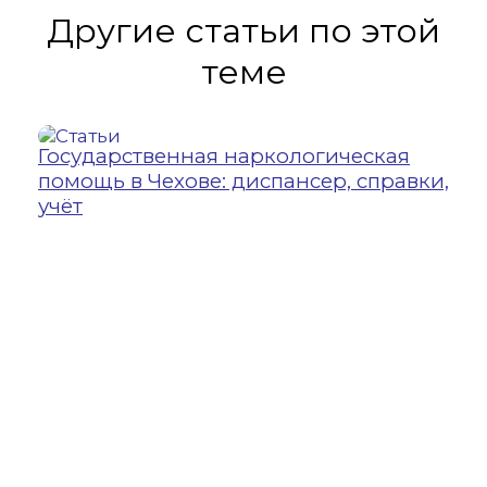
Другие статьи по этой
теме
Государственная наркологическая
21
помощь в Чехове: диспансер, справки,
УЗ
учёт
Ул
во
вн
го