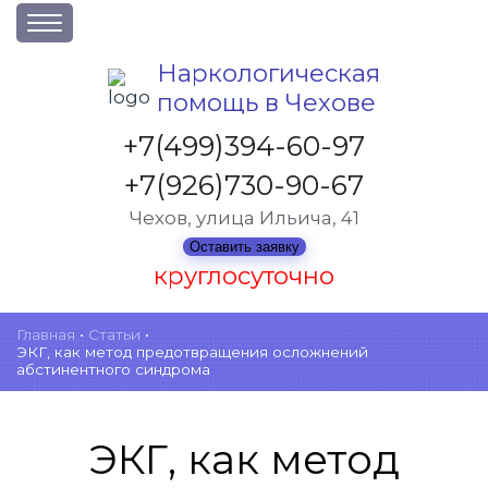
О клинике
Наркологическая
помощь в Чехове
Акции
Вакансии
+7(499)394-60-97
Лицензии
+7(926)730-90-67
Статьи
Чехов, улица Ильича, 41
Контакты
Оставить заявку
круглосуточно
Услуги и стоимость
Главная
•
Статьи
•
ЭКГ, как метод предотвращения осложнений
Отзывы
абстинентного синдрома
Вопрос-ответ
ЭКГ, как метод